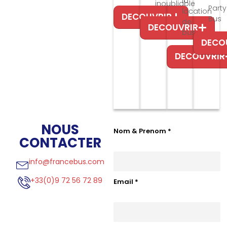
la
inoubliable
Party
location
DECOUVRIR
Bus
de
DECOUVRIR
bus
DECO
DECOUVRIR
NOUS
Nom & Prenom
*
CONTACTER
info@francebus.com
+33(0)9 72 56 72 89
Email
*