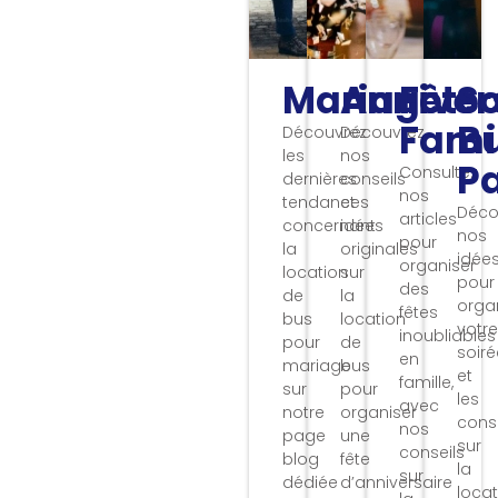
Mariage
Anniver
Fête
So
Fami
B
Découvrez
Découvrez
les
nos
Pa
Consultez
dernières
conseils
nos
tendances
et
Déco
articles
concernant
idées
nos
pour
la
originales
idée
organiser
location
sur
pour
des
de
la
orga
fêtes
bus
location
votre
inoubliables
pour
de
soiré
en
mariage
bus
et
famille,
sur
pour
les
avec
notre
organiser
conse
nos
page
une
sur
conseils
blog
fête
la
sur
dédiée
d’anniversaire
locat