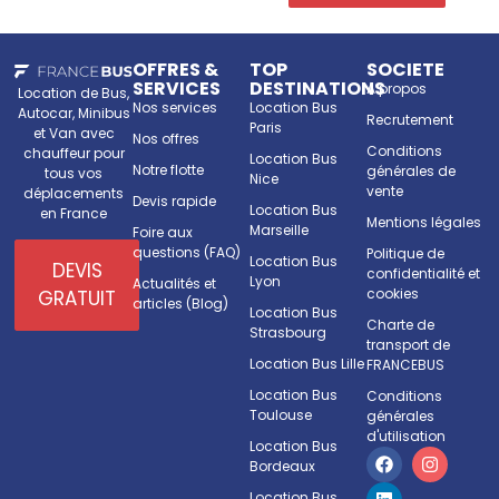
OFFRES &
TOP
SOCIETE
SERVICES
DESTINATIONS
A propos
Location de Bus,
Nos services
Location Bus
Autocar, Minibus
Recrutement
Paris
et Van avec
Nos offres
Conditions
chauffeur pour
Location Bus
Notre flotte
générales de
tous vos
Nice
vente
déplacements
Devis rapide
Location Bus
en France
Mentions légales
Marseille
Foire aux
questions (FAQ)
Politique de
Location Bus
DEVIS
confidentialité et
Lyon
Actualités et
cookies
GRATUIT
articles (Blog)
Location Bus
Charte de
Strasbourg
transport de
Location Bus Lille
FRANCEBUS
Location Bus
Conditions
Toulouse
générales
d'utilisation
Location Bus
Bordeaux
Location Bus