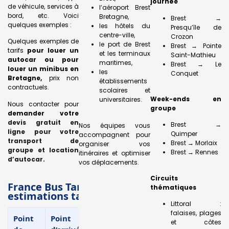
journée
de véhicule, services à
l’aéroport Brest
bord, etc. Voici
Bretagne,
Brest →
quelques exemples :
les hôtels du
Presqu’île de
centre-ville,
Crozon
Quelques exemples de
le port de Brest
Brest → Pointe
tarifs
pour louer un
et les terminaux
Saint-Mathieu
autocar ou pour
maritimes,
Brest → Le
louer un minibus en
les
Conquet
Bretagne,
prix non
établissements
contractuels.
scolaires et
Week-ends en
universitaires.
Nous contacter pour
groupe
demander votre
devis gratuit en
Brest →
Nos équipes vous
ligne pour votre
Quimper
accompagnent pour
transport de
Brest → Morlaix
organiser vos
groupe et location
Brest → Rennes
itinéraires et optimiser
d’autocar
.
vos déplacements.
Circuits
France Bus Tarifs — Transferts régionaux (
thématiques
estimations tarifaires)
Littoral :
falaises, plages
Point
Point
Distance (km)
Itinéraire
Mini
et côtes