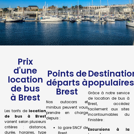
Prix
d'une
Points de
Destinatio
location
départs à
populaires
de bus
Brest
Grâce à notre service
à Brest
de location de bus à
Nos autocars et
Brest, accédez
minibus peuvent vous
facilement aux sites
Les tarifs de
location
prendre en charge
incontournables du
de bus à Brest
depuis :
Finistère :
varient selon plusieurs
critères : distance,
la gare SNCF de
Excursions à la
durée, horaires, type
Brest,