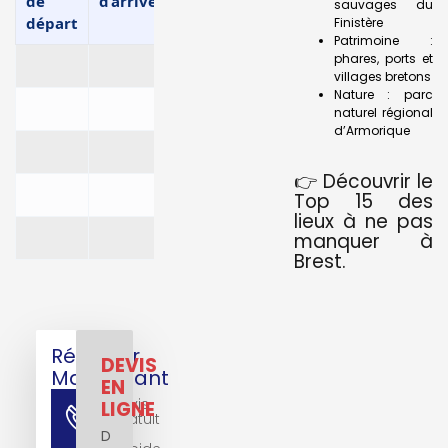
de
d’arrivée
Google
7 pla
sauvages du
départ
Maps
Finistère
Patrimoine :
phares, ports et
villages bretons
Nature : parc
naturel régional
d’Armorique
👉 Découvrir le
Top 15 des
lieux à ne pas
manquer à
Brest.
Réserver
DEVIS
Maintenant
EN
Devis
LIGNE
Gratuit
Et
D