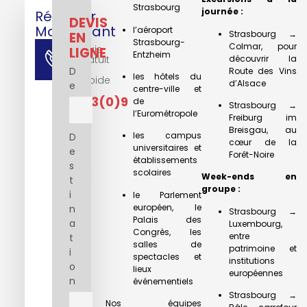
Strasbourg
journée :
Réserver
DEVIS
Maintenant
l’aéroport
Strasbourg →
EN
Strasbourg-
Colmar, pour
Devis
LIGNE
Entzheim
découvrir la
Gratuit
Et
D
Route des Vins
les hôtels du
Rapide
d’Alsace
e
centre-ville et
+33(0)9
de
Strasbourg →
l’Eurométropole
72
Freiburg im
Breisgau, au
les campus
D
56
cœur de la
universitaires et
e
72
Forêt-Noire
établissements
s
scolaires
89
Week-ends en
t
groupe :
i
le Parlement
européen, le
n
Strasbourg →
Palais des
a
Luxembourg,
Congrès, les
entre
t
salles de
patrimoine et
i
spectacles et
institutions
o
lieux
européennes
n
événementiels
Strasbourg →
Nos équipes