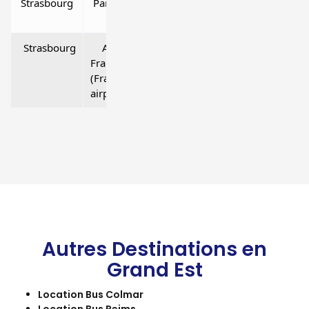
Strasbourg
Paris
500 kms
Strasbourg ↔
Strasbourg
Aéroport
210 kms
Strasb
Francfort
Frankfurt Airp
(Frankfurt
airport)
Autres Destinations en
Grand Est
Location Bus Colmar
Location Bus Reims