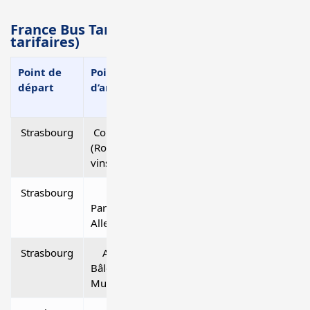
France Bus Tarifs — Transferts régionaux (
tarifaires)
Point de
Point
Distance (km)
Itinéraire 
départ
d’arrivée
Maps
Strasbourg
Colmar
73 kms
Strasbourg
(Route des
vins)
Strasbourg
Europa
60 kms
Strasbourg 
Park (Rust
Park
Allemagne)
Strasbourg
Aéroport
130 kms
Strasbourg ↔
Bâle-
Bâle-Mulhous
Mulhouse