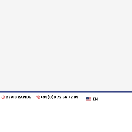
DEVIS RAPIDE
+33(0)9 72 56 72 89
EN
COLLABORER AVEC FRANCEBUS
Vous êtes autocariste
et vous souhaitez