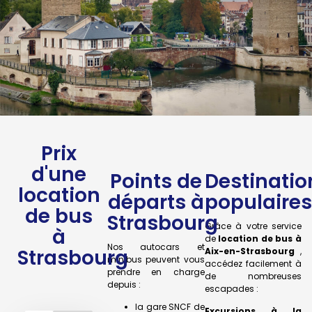
Prix
d'une
Points de
Destinatio
location
départs à
populaires
de bus
Strasbourg
Grâce à votre service
à
de
location de bus à
Nos autocars et
Strasbourg
Aix-en-Strasbourg
,
minibus peuvent vous
accédez facilement à
prendre en charge
de nombreuses
depuis :
escapades :
la gare SNCF de
Excursions à la