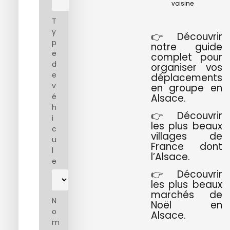
voisine
T
y
👉 Découvrir
p
notre guide
e
complet pour
d
organiser vos
e
déplacements
v
en groupe en
Alsace.
é
h
👉 Découvrir
i
les plus beaux
c
villages de
u
France dont
l
l’Alsace.
e
👉 Découvrir
les plus beaux
marchés de
N
Noël en
o
Alsace.
m