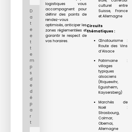
Bâle, carrefour
logistiques vous
culturel entre
accompagnent pour
D
Suisse, France
définir des points de
et Allemagne
a
rendez-vous
t
optimisés, anticiper les
Circuits
e
zones réglementées et
thématiques :
e
garantir le respect de
Œnotourisme :
vos horaires.
t
Route des Vins
t
d’Alsace
e
m
Patrimoine :
villages
p
typiques
s
alsaciens
d
(Riquewihr,
e
Eguisheim,
d
Kaysersberg)
é
Marchés de
p
Noël :
a
Strasbourg,
r
Colmar,
t
Obernai,
Allemagne