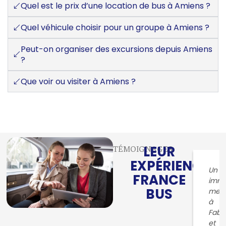
Quel est le prix d’une location de bus à Amiens ?
Quel véhicule choisir pour un groupe à Amiens ?
Peut-on organiser des excursions depuis Amiens
?
Que voir ou visiter à Amiens ?
LEUR
TÉMOIGNAGES
EXPÉRIENCE
Un
FRANCE
imm
BUS
merc
à
Fabr
et