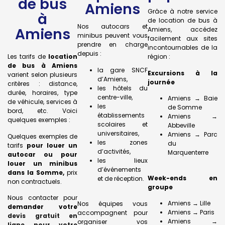
de bus
Amiens
Grâce à notre service
à
de location de bus à
Nos autocars et
Amiens
Amiens, accédez
minibus peuvent vous
facilement aux sites
prendre en charge
incontournables de la
depuis :
Les tarifs de
location
région :
de bus à Amiens
la gare SNCF
Excursions à la
varient selon plusieurs
d’Amiens,
journée
critères : distance,
les hôtels du
durée, horaires, type
centre-ville,
Amiens → Baie
de véhicule, services à
les
de Somme
bord, etc. Voici
établissements
Amiens →
quelques exemples :
scolaires et
Abbeville
universitaires,
Amiens → Parc
Quelques exemples de
les zones
du
tarifs
pour louer un
d’activités,
Marquenterre
autocar ou pour
les lieux
louer un minibus
d’événements
dans la Somme,
prix
Week-ends en
et de réception.
non contractuels.
groupe
Nous contacter pour
Amiens → Lille
Nos équipes vous
demander votre
Amiens → Paris
accompagnent pour
devis gratuit en
Amiens →
organiser vos
ligne pour votre