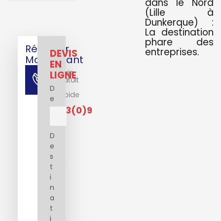
dans le Nord
(Lille à
Dunkerque) :
La destination
phare des
Réserver
entreprises.
DEVIS
Maintenant
EN
Devis
LIGNE
Gratuit
Et
D
Rapide
e
+33(0)9
72
D
56
e
72
s
89
t
i
n
a
t
i