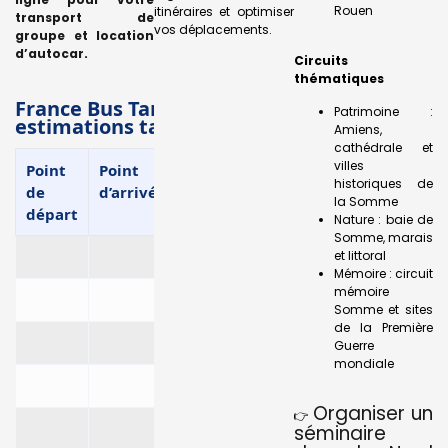
Rouen
itinéraires et optimiser
transport de
vos déplacements.
groupe et location
d’autocar
.
Circuits
thématiques
France Bus Tarifs — Transferts régionaux (
Patrimoine :
estimations tarifaires)
Amiens,
cathédrale et
villes
Point
Point
Distance (km)
Itinéraire
Mini
historiques de
de
d’arrivée
Google
7 pla
la Somme
départ
Maps
Nature : baie de
Somme, marais
et littoral
Mémoire : circuit
mémoire
Somme et sites
de la Première
Guerre
mondiale
Organiser un
👉
séminaire