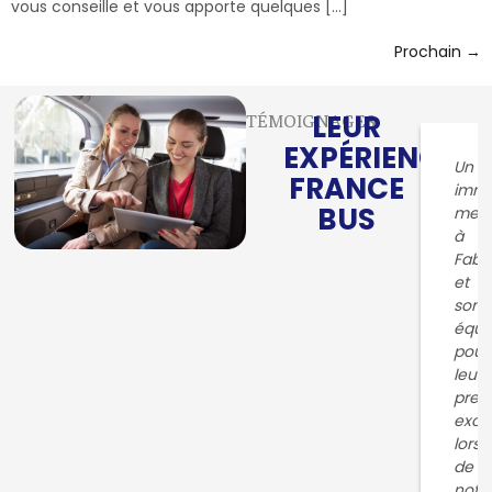
vous conseille et vous apporte quelques […]
Prochain
→
LEUR
TÉMOIGNAGES
EXPÉRIENCE
Un
FRANCE
imm
BUS
merc
à
Fabr
et
son
équi
pour
leur
pres
exce
lors
de
notr