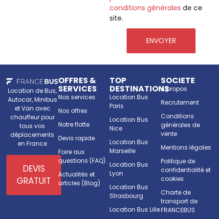
conditions générales
de ce
site.
ENVOYER
OFFRES &
TOP
SOCIETE
SERVICES
DESTINATIONS
A propos
Location de Bus,
Nos services
Location Bus
Autocar, Minibus
Recrutement
Paris
et Van avec
Nos offres
Conditions
chauffeur pour
Location Bus
Notre flotte
générales de
tous vos
Nice
vente
déplacements
Devis rapide
Location Bus
en France
Mentions légales
Marseille
Foire aux
questions (FAQ)
Politique de
Location Bus
DEVIS
confidentialité et
Lyon
Actualités et
cookies
GRATUIT
articles (Blog)
Location Bus
Charte de
Strasbourg
transport de
Location Bus Lille
FRANCEBUS