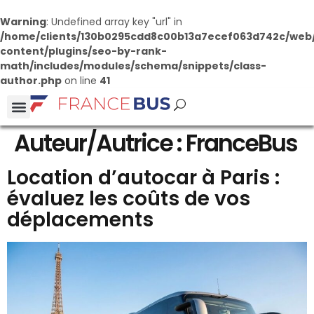
Warning
: Undefined array key "url" in
/home/clients/130b0295cdd8c00b13a7ecef063d742c/web
content/plugins/seo-by-rank-
math/includes/modules/schema/snippets/class-
author.php
on line
41
Auteur/autrice :
FranceBus
Location d’autocar à Paris :
évaluez les coûts de vos
déplacements