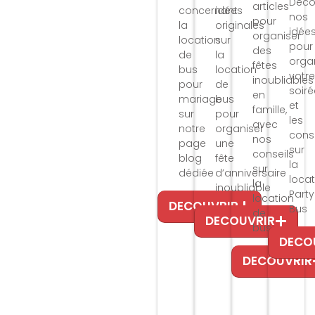
Déco
articles
concernant
idées
nos
pour
la
originales
idée
organiser
location
sur
pour
des
de
la
orga
fêtes
bus
location
votre
inoubliables
pour
de
soiré
en
mariage
bus
et
famille,
sur
pour
les
avec
notre
organiser
conse
nos
page
une
sur
conseils
blog
fête
la
sur
dédiée
d’anniversaire
locat
la
inoubliable
Party
location
DECOUVRIR
Bus
de
DECOUVRIR
bus
DECO
DECOUVRIR