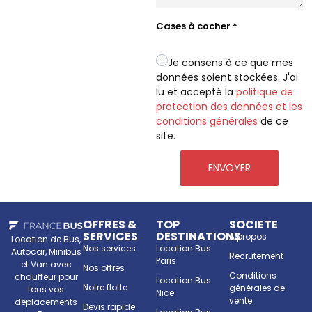
Cases à cocher
*
Je consens à ce que mes
données soient stockées. J'ai
lu et accepté la
politique de
protection des données et les
conditions générales
de ce
site.
ENVOYER
OFFRES &
TOP
SOCIETE
SERVICES
DESTINATIONS
A propos
Location de Bus,
Nos services
Location Bus
Autocar, Minibus
Recrutement
Paris
et Van avec
Nos offres
Conditions
chauffeur pour
Location Bus
Notre flotte
générales de
tous vos
Nice
vente
déplacements
Devis rapide