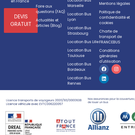
Location Bus
en France
Mentions légales
Marseille
Foire aux
questions (FAQ)
Politique de
Location Bus
DEVIS
confidentialité et
Lyon
Actualités et
cookies
GRATUIT
articles (Blog)
Location Bus
Charte de
Strasbourg
transport de
Location Bus Lille
FRANCEBUS
Location Bus
Conditions
Toulouse
générales
d'utilisation
Location Bus
Bordeaux
Location Bus
Rennes