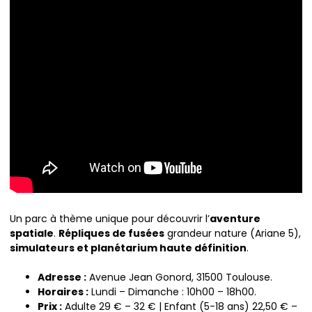
Un parc à thème unique pour découvrir l’
aventure
spatiale
.
Répliques de fusées
grandeur nature (Ariane 5),
simulateurs et planétarium haute définition
.
Adresse :
Avenue Jean Gonord, 31500 Toulouse.
Horaires :
Lundi – Dimanche : 10h00 – 18h00.
Prix :
Adulte 29 € – 32 € | Enfant (5-18 ans) 22,50 € –