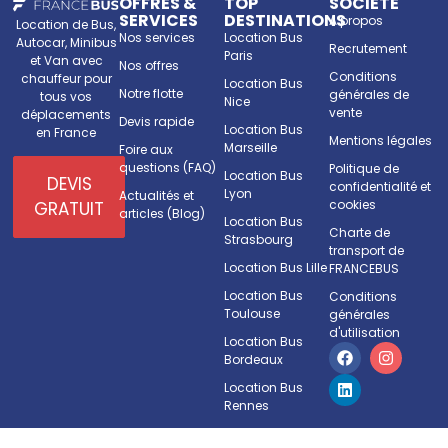
OFFRES &
TOP
SOCIETE
SERVICES
DESTINATIONS
A propos
Location de Bus,
Nos services
Location Bus
Autocar, Minibus
Recrutement
Paris
et Van avec
Nos offres
Conditions
chauffeur pour
Location Bus
Notre flotte
générales de
tous vos
Nice
vente
déplacements
Devis rapide
Location Bus
en France
Mentions légales
Marseille
Foire aux
questions (FAQ)
Politique de
Location Bus
DEVIS
confidentialité et
Lyon
Actualités et
cookies
GRATUIT
articles (Blog)
Location Bus
Charte de
Strasbourg
transport de
Location Bus Lille
FRANCEBUS
Location Bus
Conditions
Toulouse
générales
d'utilisation
Location Bus
Bordeaux
Location Bus
Rennes