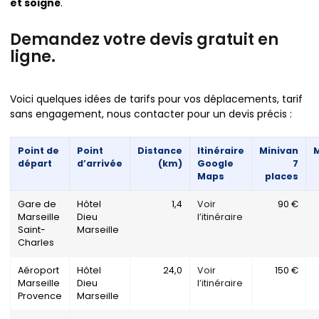
et soigné
.
Demandez votre devis gratuit en
ligne
.
Voici quelques idées de tarifs pour vos déplacements, tarif
sans engagement, nous contacter pour un devis précis :
Point de
Point
Distance
Itinéraire
Minivan
M
départ
d’arrivée
(km)
Google
7
Maps
places
Gare de
Hôtel
1,4
Voir
90 €
Marseille
Dieu
l’itinéraire
Saint-
Marseille
Charles
Aéroport
Hôtel
24,0
Voir
150 €
Marseille
Dieu
l’itinéraire
Provence
Marseille