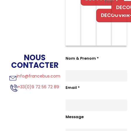
bus
DECO
DECOUVRIR
NOUS
Nom & Prenom
*
CONTACTER
info@francebus.com
+33(0)9 72 56 72 89
Email
*
Message