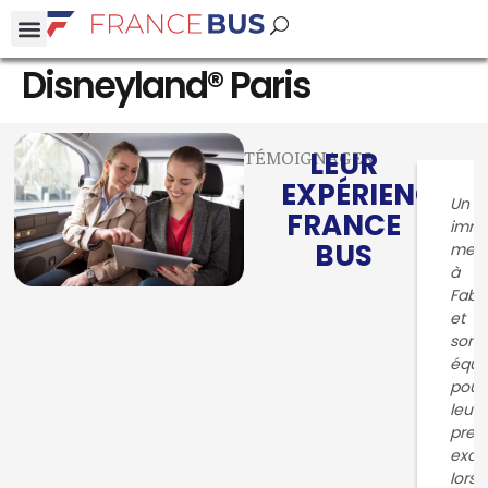
Disneyland® Paris
LEUR
TÉMOIGNAGES
EXPÉRIENCE
Un
FRANCE
imm
BUS
merc
à
Fabr
et
son
équi
pour
leur
pres
exce
lors