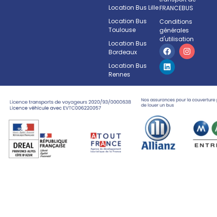
Location Bus Lille
FRANCEBUS
Location Bus
Conditions
Toulouse
générales
d'utilisation
Location Bus
Bordeaux
Location Bus
Rennes