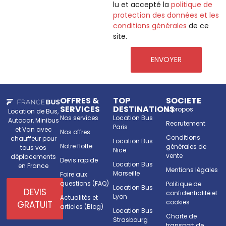
lu et accepté la
politique de
protection des données et les
conditions générales
de ce
site.
ENVOYER
OFFRES &
TOP
SOCIETE
SERVICES
DESTINATIONS
A propos
Location de Bus,
Nos services
Location Bus
Autocar, Minibus
Recrutement
Paris
et Van avec
Nos offres
Conditions
chauffeur pour
Location Bus
Notre flotte
générales de
tous vos
Nice
vente
déplacements
Devis rapide
Location Bus
en France
Mentions légales
Marseille
Foire aux
questions (FAQ)
Politique de
Location Bus
DEVIS
confidentialité et
Lyon
Actualités et
cookies
GRATUIT
articles (Blog)
Location Bus
Charte de
Strasbourg
transport de