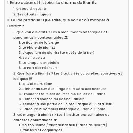
I. Entre océan et histoire : Le charme de Biarritz
1. Un peu d’histoire
2. Ses atouts majeurs
II. Guide pratique : Que faire, que voir et où manger à
Biarritz ?
1. Que voir à Biarritz ? Les 6 monuments historiques et
panoramas incontournables 🏛️
1. Le Rocher de la Vierge
2. Le Phare de Biarritz
3. L’Aquarium de Biarritz (Le Musée de la Mer)
4. La Villa Belza
5. La Chapelle Impériale
6. Le Port des Pêcheurs
2. Que faire à Biarritz ? Les 6 activités culturelles, sportives et
ludiques 🎒
1. La Cité de l’Océan
2. S’initier au surf à la Plage de la Côte des Basques
3. Explorer et faire ses courses aux Halles de Biarritz
4. Tenter sa chance au Casino Barrière
5. Assister à une partie de Pelote Basque au Plaza Berri
6. Parcourir le parcours historique du Golf du Phare
3. Où manger à Biarritz ? Les 6 institutions culinaires et
adresses gourmandes 🍽️
1. Maison Balme / Chez Sébastien (Halles de Biarritz)
3. Chistera et coquillages