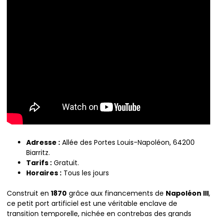
Adresse :
Allée des Portes Louis-Napoléon, 64200
Biarritz.
Tarifs :
Gratuit.
Horaires :
Tous les jours
Construit en
1870
grâce aux financements de
Napoléon III
,
ce petit port artificiel est une véritable enclave de
transition temporelle, nichée en contrebas des grands