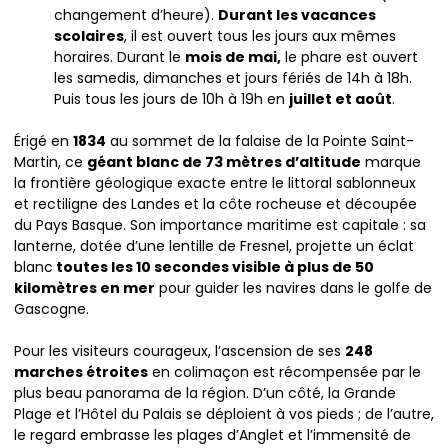
changement d’heure).
Durant les vacances
scolaires
, il est ouvert tous les jours aux mêmes
horaires. Durant le
mois de mai,
le phare est ouvert
les samedis, dimanches et jours fériés de 14h à 18h.
Puis tous les jours de 10h à 19h en
juillet et août
.
Érigé en
1834
au sommet de la falaise de la Pointe Saint-
Martin, ce
géant blanc de 73 mètres d’altitude
marque
la frontière géologique exacte entre le littoral sablonneux
et rectiligne des Landes et la côte rocheuse et découpée
du Pays Basque. Son importance maritime est capitale : sa
lanterne, dotée d’une lentille de Fresnel, projette un éclat
blanc
toutes les 10 secondes visible à plus de 50
kilomètres en mer
pour guider les navires dans le golfe de
Gascogne.
Pour les visiteurs courageux, l’ascension de ses
248
marches étroites
en colimaçon est récompensée par le
plus beau panorama de la région. D’un côté, la Grande
Plage et l’Hôtel du Palais se déploient à vos pieds ; de l’autre,
le regard embrasse les plages d’Anglet et l’immensité de