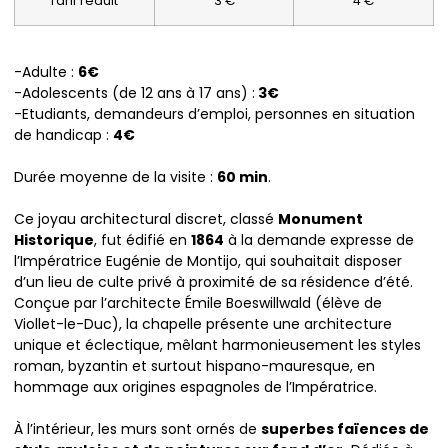
Tarif réduit
3 €
4 €
-Adulte :
6€
-Adolescents (de 12 ans à 17 ans) :
3€
-Etudiants, demandeurs d’emploi, personnes en situation
de handicap :
4€
Durée moyenne de la visite :
60 min
.
Ce joyau architectural discret, classé
Monument
Historique
, fut édifié en
1864
à la demande expresse de
l’Impératrice Eugénie de Montijo, qui souhaitait disposer
d’un lieu de culte privé à proximité de sa résidence d’été.
Conçue par l’architecte Émile Boeswillwald (élève de
Viollet-le-Duc), la chapelle présente une architecture
unique et éclectique, mêlant harmonieusement les styles
roman, byzantin et surtout hispano-mauresque, en
hommage aux origines espagnoles de l’Impératrice.
À l’intérieur, les murs sont ornés de
superbes faïences de