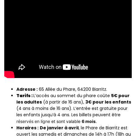
Adresse :
65 Allée du Phare, 64200 Biarritz.
Tarifs :
L’accès au sommet du phare coûte
5€ pour
les adultes
(à partir de 16 ans),
3€ pour les enfants
(4 ans à moins de 16 ans). L’entrée est gratuite pour
les enfants jusqu’à 4 ans. Les billets peuvent être
réservés en ligne
et sont valable
6 mois
.
Horaires :
De janvier à avril
, le Phare de Biarritz est
ouvert les samedis et dimanches de 14h à 17h (18h au