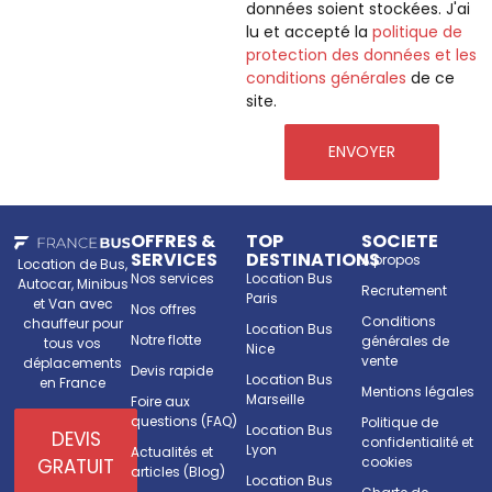
données soient stockées. J'ai
lu et accepté la
politique de
protection des données et les
conditions générales
de ce
site.
ENVOYER
OFFRES &
TOP
SOCIETE
SERVICES
DESTINATIONS
A propos
Location de Bus,
Nos services
Location Bus
Autocar, Minibus
Recrutement
Paris
et Van avec
Nos offres
Conditions
chauffeur pour
Location Bus
Notre flotte
générales de
tous vos
Nice
vente
déplacements
Devis rapide
Location Bus
en France
Mentions légales
Marseille
Foire aux
questions (FAQ)
Politique de
Location Bus
DEVIS
confidentialité et
Lyon
Actualités et
cookies
GRATUIT
articles (Blog)
Location Bus