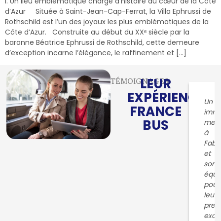
I. Un lieu emblématique chargé d’histoire au cœur de la Côte
d’Azur Située à Saint-Jean-Cap-Ferrat, la Villa Ephrussi de
Rothschild est l’un des joyaux les plus emblématiques de la
Côte d’Azur. Construite au début du XXᵉ siècle par la
baronne Béatrice Ephrussi de Rothschild, cette demeure
d’exception incarne l’élégance, le raffinement et […]
LEUR
TÉMOIGNAGES
EXPÉRIENCE
Un
FRANCE
imm
BUS
merc
à
Fabr
et
son
équi
pour
leur
pres
exce