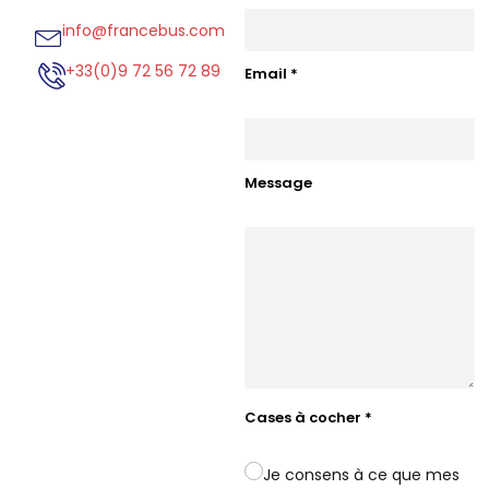
info@francebus.com
+33(0)9 72 56 72 89
Email
*
Message
Cases à cocher
*
Je consens à ce que mes